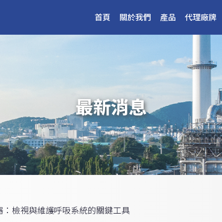
首頁
關於我們
產品
代理廠牌
最新消息
器：檢視與維護呼吸系統的關鍵工具