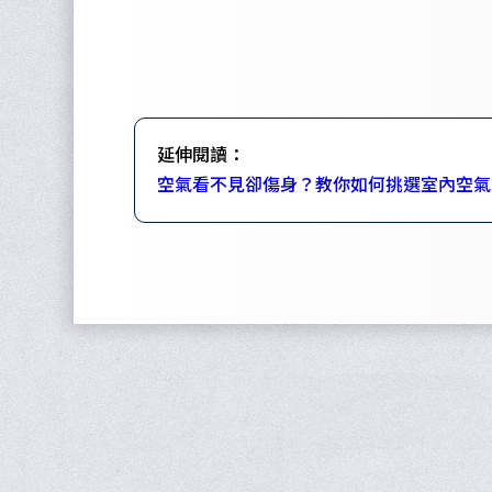
延伸閱讀：
空氣看不見卻傷身？教你如何挑選室內空氣