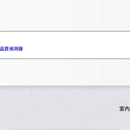
品質偵測器
室內