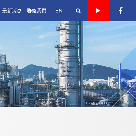
最新消息
聯絡我們
EN