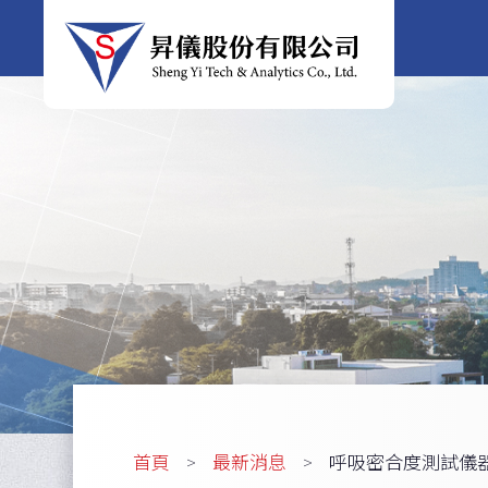
首頁
最新消息
呼吸密合度測試儀