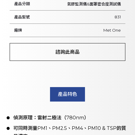
產品分類
氣膠監測儀&面罩密合度測試儀
氣體採樣設備及配件
產品型號
831
物理性因子環境檢測儀器
廠牌
Met One
線上型水質分析儀
實驗室水質分析儀器
諮詢此商品
控制器&記錄器&校正氣體
線上油品分析儀
製程氣體分析儀
產品特色
安全衛生防護器具
緊急救援設備
偵測原理：雷射二極法（780nm）
火焰偵測器
可同時測量PM1、PM2.5、PM4、PM10 & TSP的質