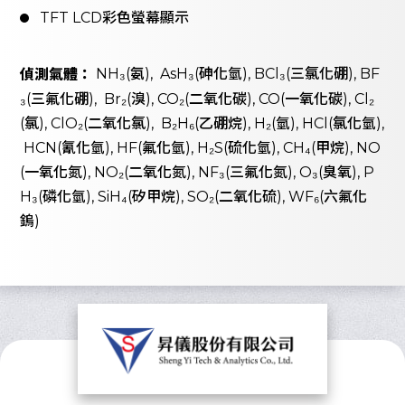
TFT LCD彩色螢幕顯示
NH₃(氨), AsH₃(砷化氫), BCl₃(三氯化硼), BF
偵測氣體：
₃(三氟化硼), Br₂(溴), CO₂(二氧化碳), CO(一氧化碳), Cl₂
(氯), ClO₂(二氧化氯), B₂H₆(乙硼烷), H₂(氫), HCl(氯化氫),
HCN(氰化氫), HF(氟化氫), H₂S(硫化氫), CH₄(甲烷), NO
(一氧化氮), NO₂(二氧化氮), NF₃(三氟化氮), O₃(臭氧), P
H₃(磷化氫), SiH₄(矽甲烷), SO₂(二氧化硫), WF₆(六氟化
鎢)