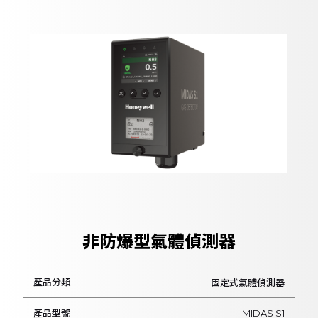
手提式氣體偵測器
揮發性有機物氣體偵測器
固定式氣體偵測器
無線氣體偵測器
室內空氣品質偵測儀器
微量碳氫化合物洩漏氣體偵
測器
微量氣體分析儀
手提式煙道氣體分析儀
非防爆型氣體偵測器
氣膠監測儀&面罩密合度測試
儀
產品分類
固定式氣體偵測器
氣體採樣設備及配件
產品型號
MIDAS S1