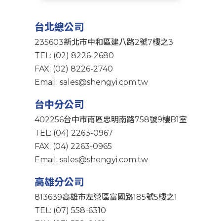
台北總公司
235603新北市中和區建八路2號7樓之3
TEL: (02) 8226-2680
FAX: (02) 8226-2740
Email: sales@shengyi.com.tw
台中分公司
402256台中市南區忠明南路758號9樓B1室
TEL: (04) 2263-0967
FAX: (04) 2263-0965
Email: sales@shengyi.com.tw
高雄分公司
813639高雄市左營區富國路185號5樓之1
TEL: (07) 558-6310